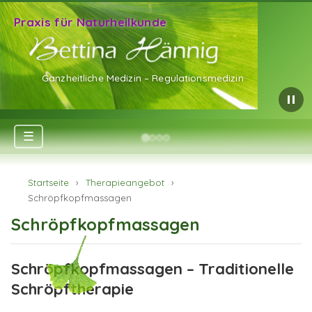
Praxis für Naturheilkunde
Ganzheitliche Medizin – Regulationsmedizin
☰
Startseite
›
Therapieangebot
›
Schröpfkopfmassagen
Schröpfkopfmassagen
Schröpfkopfmassagen – Traditionelle
Schröpftherapie