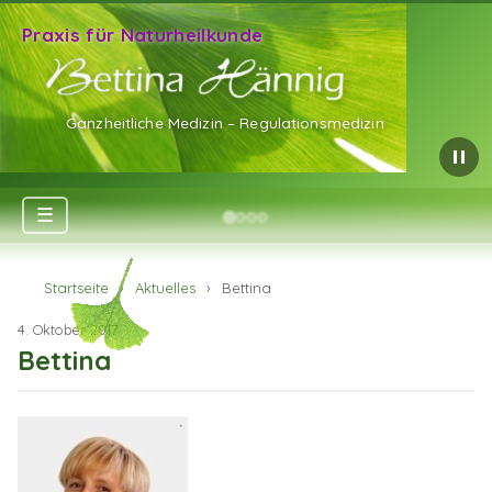
Praxis für Naturheilkunde
Ganzheitliche Medizin – Regulationsmedizin
☰
Startseite
›
Aktuelles
›
Bettina
4. Oktober 2017
Bettina