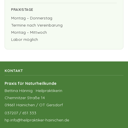
PRAXISTAGE
Montag – Donnerstag
Termine nach Vereinbarung
Montag – Mittwoch
Labor möglich
KONTAKT
Praxis für Naturheilkunde
Bettina Hännig · Heilpraktikerin
Chemnitzer Straße 14
09661 Hainichen / OT Gersdorf
037207 / 651 333
hp.info@heilpraktiker-hainichen.de